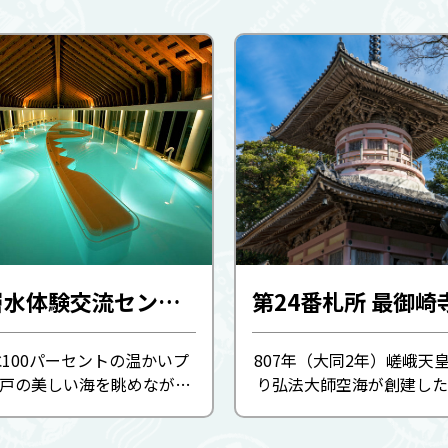
海洋深層水体験交流センター シレストむろと
100パーセントの温かいプ
807年（大同2年）嵯峨天
室戸の美しい海を眺めながら
り弘法大師空海が創建した
アエクササイズが楽しめる
海の自刻の虚空蔵菩薩（秘
施設です。他に露天風呂、フ
国指定重要文化財の「木造