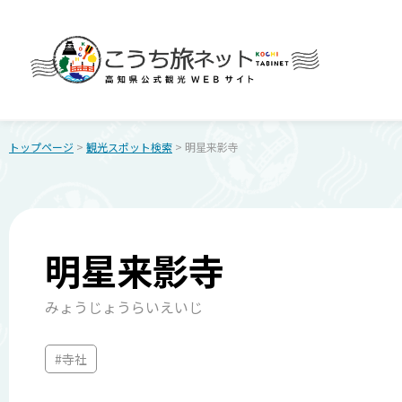
トップページ
>
観光スポット検索
> 明星来影寺
明星来影寺
みょうじょうらいえいじ
#寺社