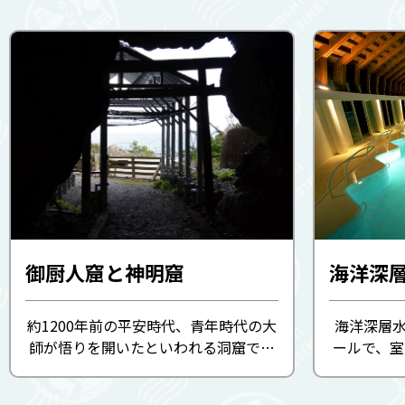
御厨人窟と神明窟
約1200年前の平安時代、青年時代の大
海洋深層水
師が悟りを開いたといわれる洞窟で、
ールで、
中には五所神社と呼ばれる社がありま
様々なアク
す。空海と名前をつけたのもここから
健康増進