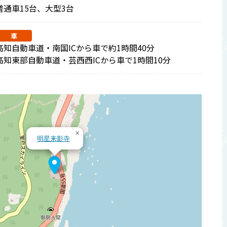
普通車15台、大型3台
車
高知自動車道・南国ICから車で約1時間40分
高知東部自動車道・芸西西ICから車で1時間10分
×
明星来影寺