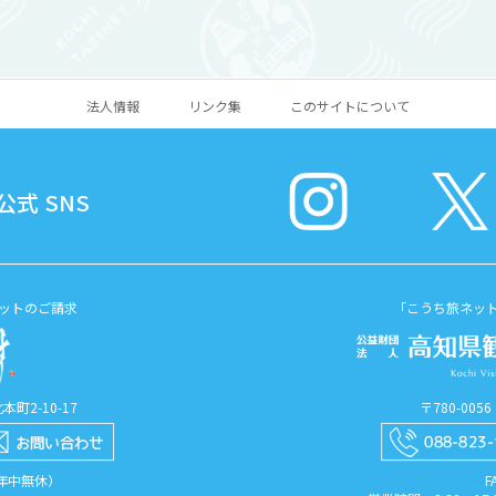
ドサウナ、外気浴ホットタブ
像」、「木造月光菩薩立像
な施設を完備していま...
如意輪観音半跏像
法人情報
リンク集
このサイトについて
式 SNS
ットのご請求
「こうち旅ネッ
町2-10-17
〒780-00
（年中無休）
F