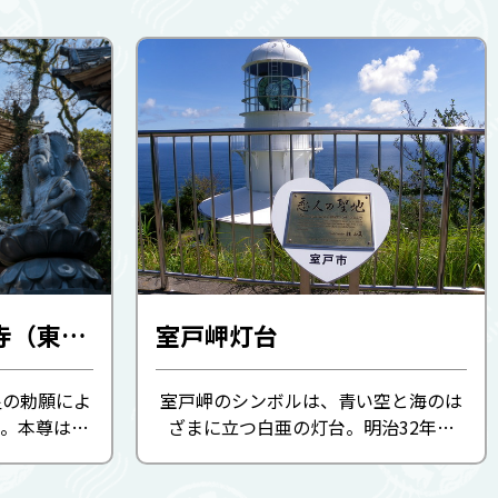
第24番札所 最御崎寺（東寺）
室戸岬灯台
皇の勅願によ
室戸岬のシンボルは、青い空と海のは
。本尊は空
ざまに立つ白亜の灯台。明治32年以
仏）寺宝に
来、航海者たちの安全を照らす水先案
薬師如来坐
内人として活躍しています。室戸岬の