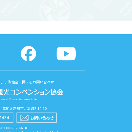
」、「石造
先端、標高151mにあり、レンズの大
」等
きさは直径2m60cmと日本最大級。毎
年11 ...
ト」、当協会に関するお問い合わせ
56 高知県高知市北本町2-10-10
AX：088​-873​-6181