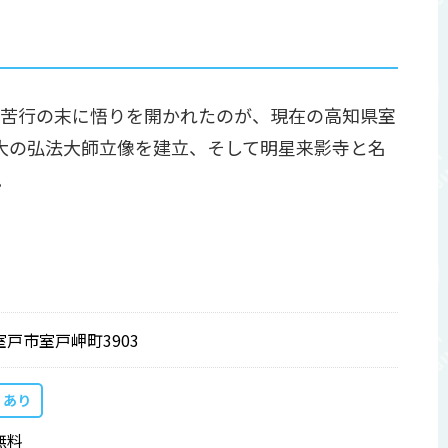
行苦行の末に悟りを開かれたのが、現在の高知県室
大の弘法大師立像を建立、そして明星来影寺と名
。
室戸市室戸岬町3903
あり
無料