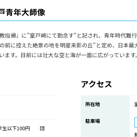
戸青年大師像
教指帰」に”室戸崎にて勤念す”と記され、青年時代難
目の前に控えた絶景の地を明星来影の丘”と定め、日本最
います。目前には壮大な空と海が一面に広がっています
アクセス
所在地
駐車場
小学生以下100円 団