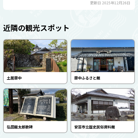
更新日 2025年12月26日
近隣の観光スポット
土居廓中
廓中ふるさと館
弘田龍太郎歌碑
安芸市立歴史民俗資料館