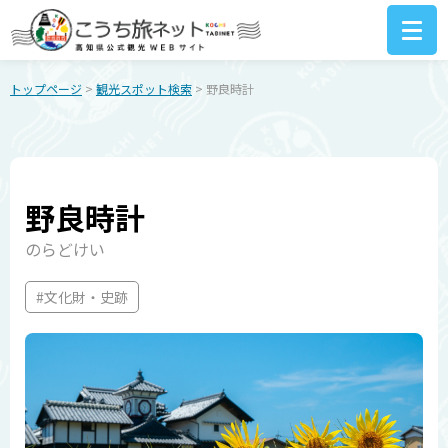
トップページ
>
観光スポット検索
> 野良時計
野良時計
のらどけい
#文化財・史跡