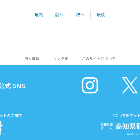
最初
前へ
次へ
最後
法人情報
リンク集
このサイトについて
式 SNS
ットのご請求
「こうち旅ネッ