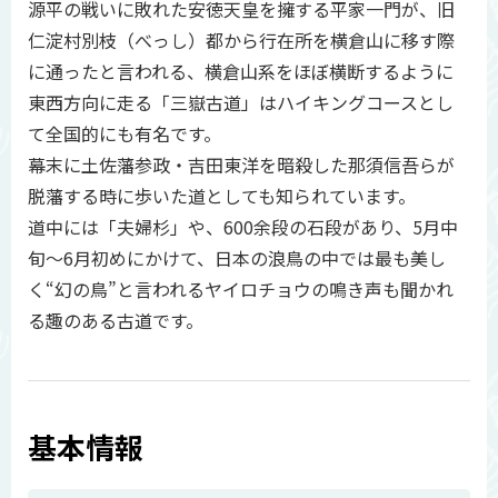
源平の戦いに敗れた安徳天皇を擁する平家一門が、旧
仁淀村別枝（べっし）都から行在所を横倉山に移す際
に通ったと言われる、横倉山系をほぼ横断するように
東西方向に走る「三嶽古道」はハイキングコースとし
て全国的にも有名です。
幕末に土佐藩参政・吉田東洋を暗殺した那須信吾らが
脱藩する時に歩いた道としても知られています。
道中には「夫婦杉」や、600余段の石段があり、5月中
旬～6月初めにかけて、日本の浪鳥の中では最も美し
く“幻の鳥”と言われるヤイロチョウの鳴き声も聞かれ
る趣のある古道です。
基本情報