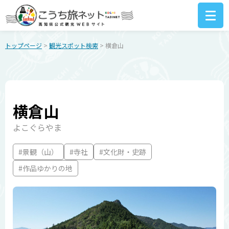
トップページ
>
観光スポット検索
> 横倉山
横倉山
よこぐらやま
#景観（山）
#寺社
#文化財・史跡
#作品ゆかりの地