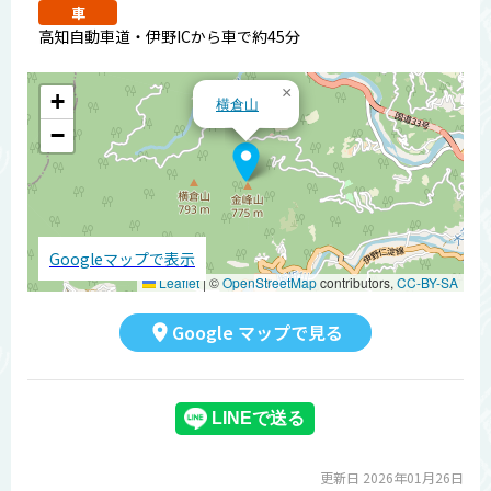
車
高知自動車道・伊野ICから車で約45分
×
+
横倉山
−
Googleマップで表示
Leaflet
|
©
OpenStreetMap
contributors,
CC-BY-SA
Google マップで見る
更新日 2026年01月26日