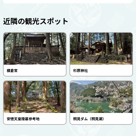
近隣の観光スポット
横倉宮
杉原神社
安徳天皇陵墓参考地
桐見ダム（桐見湖）