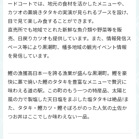
ードコートでは、地元の食材を活かしたメニューや、
カツオの藁焼きタタキの実演が見られるブースを設け、
目で見て楽しみ食することができます。
直売所でも地域でとれた新鮮な魚介類や野菜等を販
売、日戻りカツオも提供しています。また、情報発信ス
ペース等により黒潮町、幡多地域の観光イベント情報
を発信しています。
鰹の漁獲高日本一を誇る漁業が盛んな黒潮町。鰹を豪
快に藁で焼いた鰹のタタキを豊富なメニューで贅沢に
味わえる道の駅。この町のもう一つの特産品、太陽と
風の力で製塩した天日塩をまぶした塩タタキは絶品!ま
た、タタキ・鰹カツ・鰹そぼろがのった人気の土佐か
つお丼はここでしか味わえない一品。