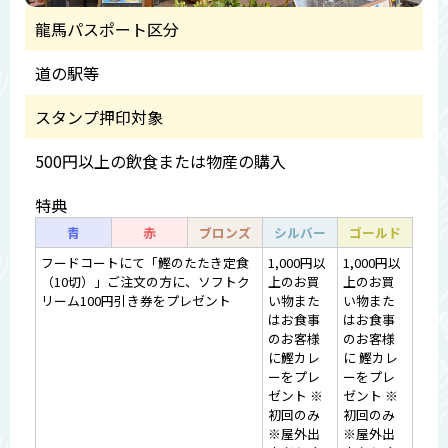
龍馬パスポート区分
道の駅等
スタンプ押印対象
500円以上の飲食または物産の購入
特典
青
赤
ブロンズ
シルバー
ゴールド
フードコートにて「鰹のたたき定食
1,000円以
1,000円以
（10切）」ご注文の方に、ソフトク
上のお買
上のお買
リーム100円引き券をプレゼント
い物また
い物また
はお食事
はお食事
のお客様
のお客様
に鰹カレ
に 鰹カレ
ーをプレ
ーをプレ
ゼント ※
ゼント ※
初回のみ
初回のみ
※屋外出
※屋外出