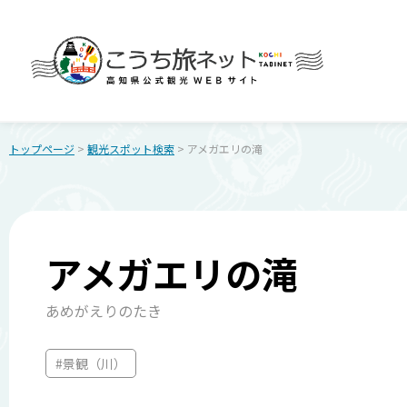
トップページ
>
観光スポット検索
> アメガエリの滝
アメガエリの滝
あめがえりのたき
#景観（川）