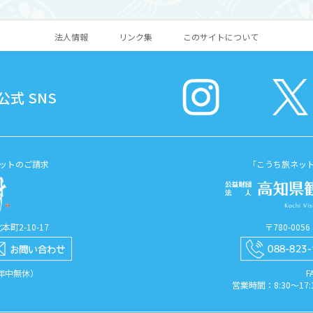
法人情報
リンク集
このサイトについて
式 SNS
ットのご請求
「こうち旅ネッ
町2-10-17
〒780-00
（年中無休）
F
営業時間：8:30〜1