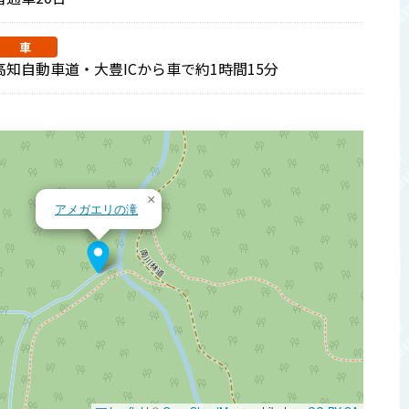
車
高知自動車道・大豊ICから車で約1時間15分
×
アメガエリの滝