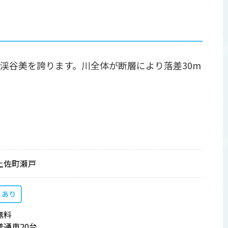
渓谷美を誇ります。川全体が断層により落差30m
土佐町瀬戸
あり
無料
普通車20台