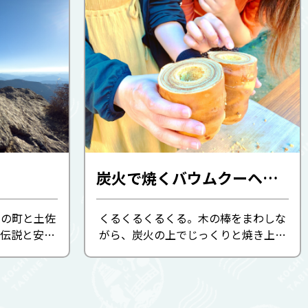
炭火で焼くバウムクーヘン作り体験（いしはらの里）
いの町と土佐
くるくるくるくる。木の棒をまわしな
伝説と安徳
がら、炭火の上でじっくりと焼き上げ
春には頂上
る。2～3人1組で作るバウムクーヘ
とアケボノ
ン。 自分で作ったバウムクーヘンの味
道を彩りま
は格別です！
眼下 ...