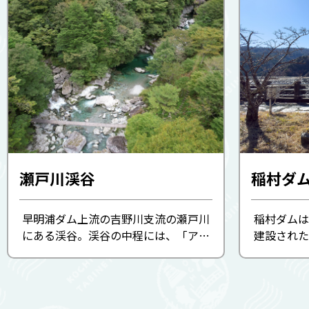
瀬戸川渓谷
稲村ダ
早明浦ダム上流の吉野川支流の瀬戸川
稲村ダムは
にある渓谷。渓谷の中程には、「アメ
建設された
ゴが登れず引き返す」と言われるアメ
ルダム。本
ガエリの滝があります。上流にはロッ
し、土・
クフィルダムの稲村ダムがあり、紅葉
えます。
も素晴らしいです。
麓に位置