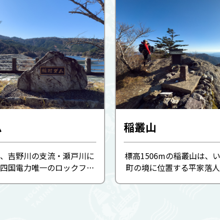
ム
稲叢山
、吉野川の支流・瀬戸川に
標高1506mの稲叢山は、
四国電力唯一のロックフィ
町の境に位置する平家落人
川発電所の上池として機能
天皇伝説が残る霊山です。
岩・砂利の3層構造が水を支
付近に自生するシャクナゲ
平家落人伝説が残る稲叢山の
ツツジが咲き誇り、登山
し、満々と水をたたえ ...
す。四国山地の雄大な眺望と、