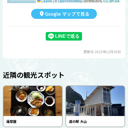
Leaflet
|
©
OpenStreetMap
contributors,
CC-BY-SA
Google マップで見る
更新日 2025年12月30日
近隣の観光スポット
薩摩屋
道の駅 大山