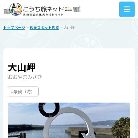
トップページ
>
観光スポット検索
> 大山岬
大山岬
おおやまみさき
#景観（海）