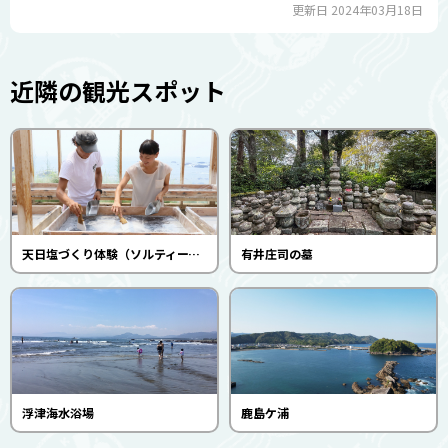
更新日 2024年03月18日
近隣の観光スポット
天日塩づくり体験（ソルティーブ）
有井庄司の墓
浮津海水浴場
鹿島ケ浦