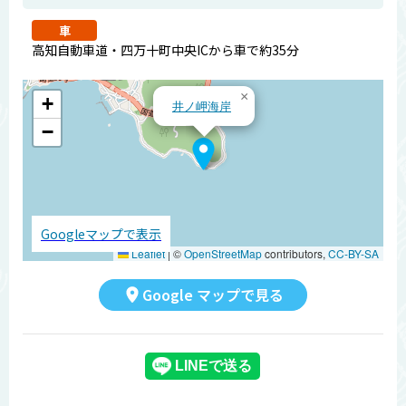
車
高知自動車道・四万十町中央ICから車で約35分
×
+
井ノ岬海岸
−
Googleマップで表示
Leaflet
|
©
OpenStreetMap
contributors,
CC-BY-SA
Google マップで見る