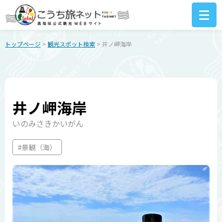
トップページ
>
観光スポット検索
> 井ノ岬海岸
井ノ岬海岸
いのみさきかいがん
#景観（海）