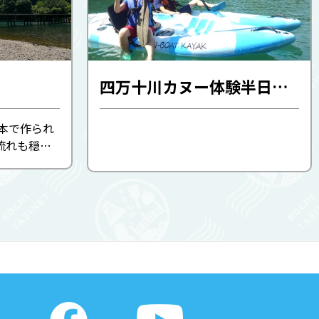
四万十川カヌー体験半日コース・短時間コース(カヌー しまんとベース)
本で作られ
流れも穏や
プ地にも向
、釣りバカ日
りファンにも
71ｍ、普通