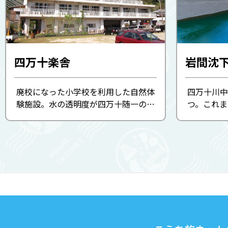
四万十楽舎
岩間沈
廃校になった小学校を利用した自然体
四万十川中
験施設。水の透明度が四万十随一の黒
つ。これ
尊川などの支流も含め、カヌーやサイ
CMなどに
クリング、沢歩き、シュノーケリング
干のない独
など、様々な自然体験プログラムが用
織りなす風
意されています。
スポット