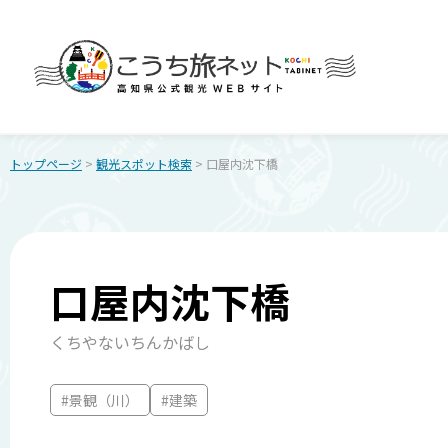
トップページ
>
観光スポット検索
> 口屋内沈下橋
口屋内沈下橋
くちやないちんかばし
#景観（川）
#建築