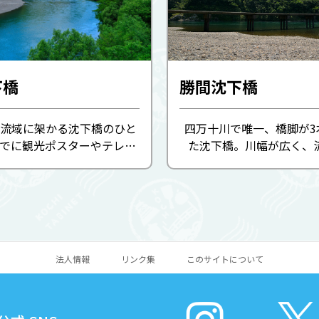
下橋
勝間沈下橋
流域に架かる沈下橋のひと
四万十川で唯一、橋脚が3
までに観光ポスターやテレビ
た沈下橋。川幅が広く、
取り上げられてきました。欄
か。右岸側は河原でキャン
特の構造と四万十の清流が
いています。2003年には
景は、高知を代表する撮影
誌14のロケ地となり、釣
として多くの旅行者に ...
有名なスポット。全長約1
...
法人情報
リンク集
このサイトについて