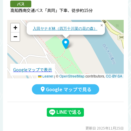
バス
高知西南交通バス「具同」下車、徒歩約15分
×
+
入田ヤナギ林（四万十川菜の花の森）
−
Googleマップで表示
Leaflet
|
©
OpenStreetMap
contributors,
CC-BY-SA
Google マップで見る
更新日 2025年11月25日