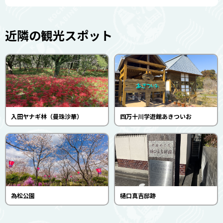
近隣の観光スポット
入田ヤナギ林（曼珠沙華）
四万十川学遊館あきついお
為松公園
樋口真吉邸跡