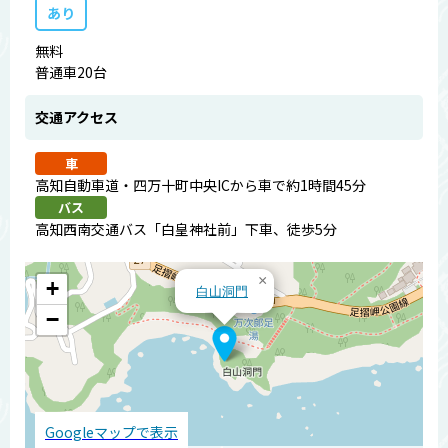
あり
無料
普通車20台
交通アクセス
車
高知自動車道・四万十町中央ICから車で約1時間45分
バス
高知西南交通バス「白皇神社前」下車、徒歩5分
×
+
白山洞門
−
Googleマップで表示