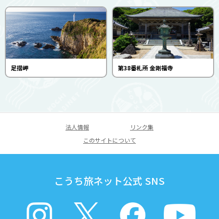
足摺岬
第38番札所 金剛福寺
法人情報
リンク集
このサイトについて
こうち旅ネット公式 SNS