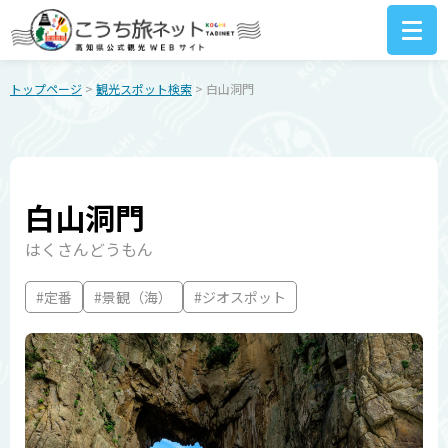
トップページ
>
観光スポット検索
> 白山洞門
白山洞門
はくさんどうもん
#定番
#景観（海）
#ジオスポット