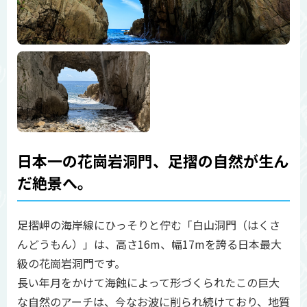
日本一の花崗岩洞門、足摺の自然が生ん
だ絶景へ。
足摺岬の海岸線にひっそりと佇む「白山洞門（はくさ
んどうもん）」は、高さ16m、幅17mを誇る日本最大
級の花崗岩洞門です。
長い年月をかけて海蝕によって形づくられたこの巨大
な自然のアーチは、今なお波に削られ続けており、地質