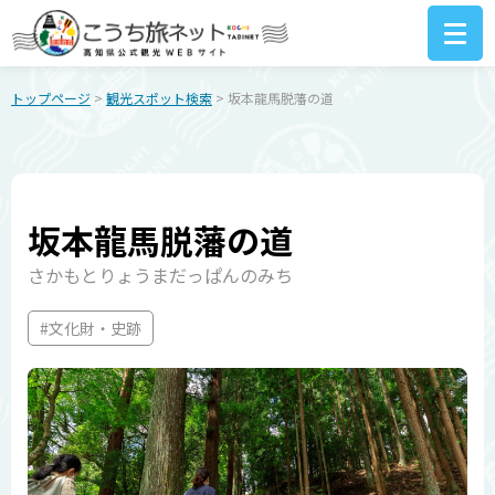
トップページ
>
観光スポット検索
> 坂本龍馬脱藩の道
坂本龍馬脱藩の道
さかもとりょうまだっぱんのみち
#文化財・史跡