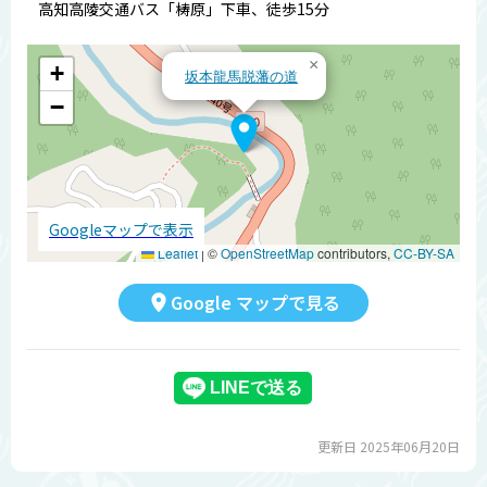
高知高陵交通バス「梼原」下車、徒歩15分
×
+
坂本龍馬脱藩の道
−
Googleマップで表示
Leaflet
|
©
OpenStreetMap
contributors,
CC-BY-SA
Google マップで見る
更新日 2025年06月20日