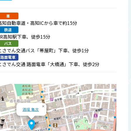
車
高知自動車道・高知ICから車で約15分
鉄道
JR高知駅下車、徒歩15分
バス
とさでん交通バス「帯屋町」下車、徒歩1分
路面電車
とさでん交通 路面電車「大橋通」下車、徒歩2分
×
酒場 亀次