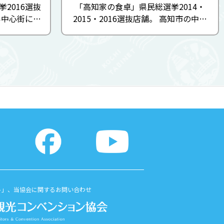
2016選抜
「高知家の食卓」県民総選挙2014・
い中心街に店
2015・2016選抜店舗。 高知市の中心
。エントラ
商店街にあり周辺観光やショッピング
着いた食の
の休憩に利用しやすいお店。店内は土
カウンター
佐の風土を感じる落ち着いた民家づく
て ...
り。高知県自慢の特産食材や野菜など
...
ト」、当協会に関するお問い合わせ