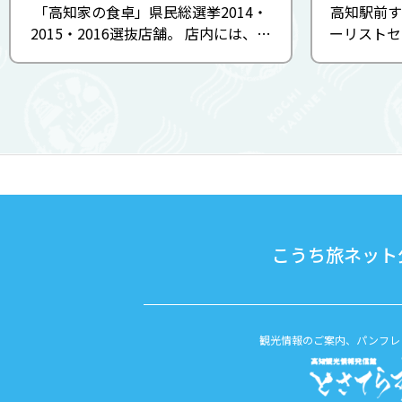
「高知家の食卓」県民総選挙2014・
高知駅前す
2015・2016選抜店舗。 店内には、歴
ーリストセ
代明神丸の写真や一本釣りのイラスト
べての市町
などが飾られ、豪快な海の雰囲気を感
観光案内所
じながら食事ができます。ランチタイ
している
ムから気軽に本格カツオのタタキが食
...
こうち旅ネット公
観光情報のご案内、パンフレ