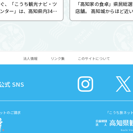
ぐ、「こうち観光ナビ・ツ
「高知家の食卓」県民総選挙
ンター」は、高知県内34す
店舗。 高知城からほど近
村の観光情報を集めた広域
を構える和創作ダイニング
。英語対応スタッフも常駐
ンスを抜けると広がる落ち
ので、海外からのお客様も安
空間。気軽なテーブル席や
心です。 県内の観光スポット...
から個室、大広間まで完備し
法人情報
リンク集
このサイトについて
式 SNS
ットのご請求
「こうち旅ネッ