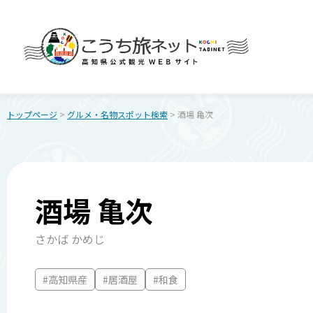
トップページ
>
グルメ・名物スポット検索
> 酒場 亀次
酒場 亀次
さかば かめじ
#高知県産
#居酒屋
#和食