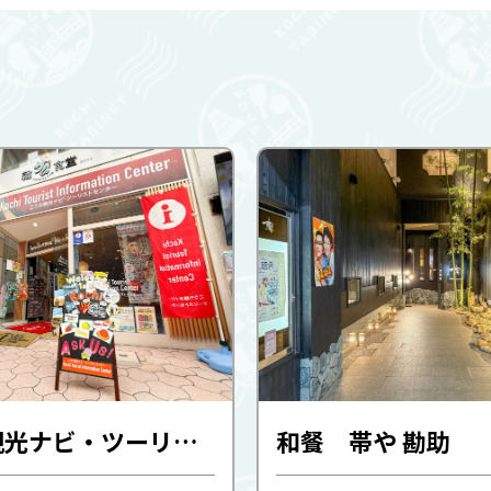
こうち観光ナビ・ツーリストセンター
和餐 帯や 勘助