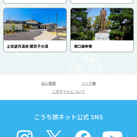
土佐望月温泉 姫若子の湯
濱口雄幸像
法人情報
リンク集
このサイトについて
こうち旅ネット公式 SNS