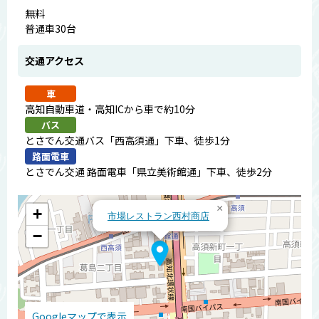
無料
普通車30台
交通アクセス
車
高知自動車道・高知ICから車で約10分
バス
とさでん交通バス「西高須通」下車、徒歩1分
路面電車
とさでん交通 路面電車「県立美術館通」下車、徒歩2分
×
+
市場レストラン西村商店
−
Googleマップで表示