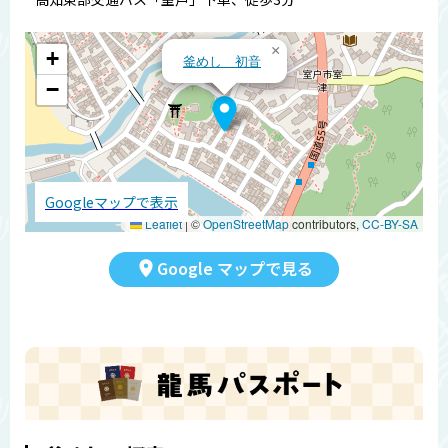
×
+
釜めし 初音
−
Googleマップで表示
Leaflet
|
©
OpenStreetMap
contributors,
CC-BY-SA
Google マップで見る