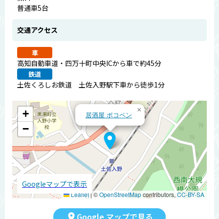
普通車5台
交通アクセス
車
高知自動車道・四万十町中央ICから車で約45分
鉄道
土佐くろしお鉄道 土佐入野駅下車から徒歩1分
×
+
居酒屋 ポコペン
−
Googleマップで表示
Leaflet
|
©
OpenStreetMap
contributors,
CC-BY-SA
Google マップで見る