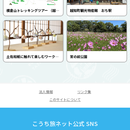
横倉山トレッキングツアー （越知町観光協会）
越知町観光物産館 おち駅
土佐和紙に触れて楽しむワークショップ(WASHI ORIORI）
宮の前公園
法人情報
リンク集
このサイトについて
こうち旅ネット公式 SNS