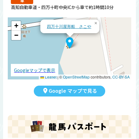
車
高知自動車道・四万十町中央ICから車で約1時間10分
×
+
四万十川屋形船 さこや
−
Googleマップで表示
Leaflet
|
©
OpenStreetMap
contributors,
CC-BY-SA
Google マップで見る