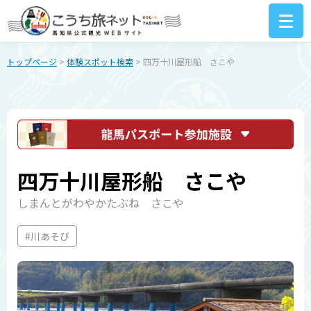
トップページ
>
体験スポット検索
> 四万十川屋形船 さこや
四万十川屋形船 さこや
しまんとがわやかたぶね さこや
#川あそび