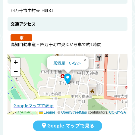
四万十市中村東下町31
交通アクセス
車
高知自動車道・四万十町中央ICから車で約1時間
×
+
居酒屋 いなか
−
Googleマップで表示
Leaflet
|
©
OpenStreetMap
contributors,
CC-BY-SA
Google マップで見る