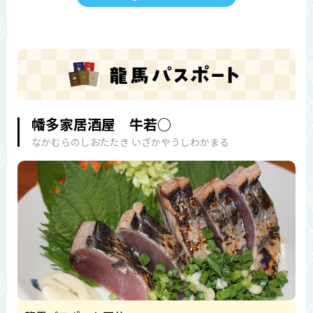
幡多家居酒屋 牛若○
なかむらのしおたたき いざかやうしわかまる