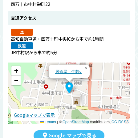
四万十市中村栄町22
交通アクセス
車
高知自動車道・四万十町中央ICから車で約1時間
鉄道
JR中村駅から車で約5分
×
+
居酒屋 牛若○
−
Googleマップで表示
Leaflet
|
©
OpenStreetMap
contributors,
CC-BY-SA
Google マップで見る