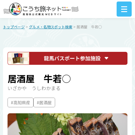
トップページ
>
グルメ・名物スポット検索
> 居酒屋 牛若○
居酒屋 牛若○
いざかや うしわかまる
#高知県産
#居酒屋