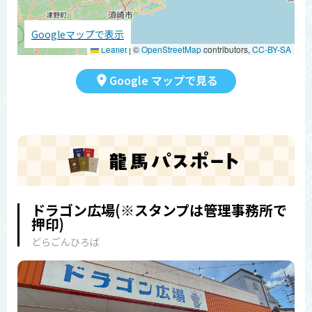
Googleマップで表示
Leaflet
|
©
OpenStreetMap
contributors,
CC-BY-SA
Google マップで見る
ドラゴン広場(※スタンプは管理事務所で
押印)
どらごんひろば