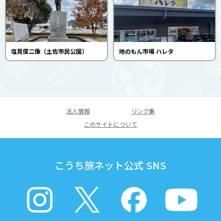
塩見俊二像（土佐市民公園）
地のもん市場 ハレタ
法人情報
リンク集
このサイトについて
こうち旅ネット公式 SNS