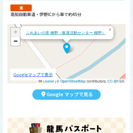
車
高知自動車道・伊野ICから車で約45分
×
+
ふれあいの里 柳野（集落活動センター 柳野）
−
Googleマップで表示
Leaflet
|
©
OpenStreetMap
contributors,
CC-BY-SA
Google マップで見る