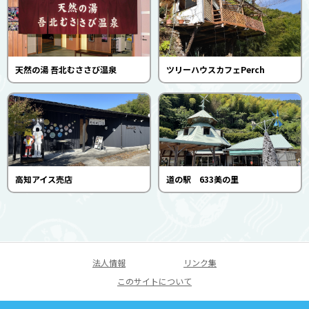
天然の湯 吾北むささび温泉
ツリーハウスカフェPerch
高知アイス売店
道の駅 633美の里
法人情報
リンク集
このサイトについて