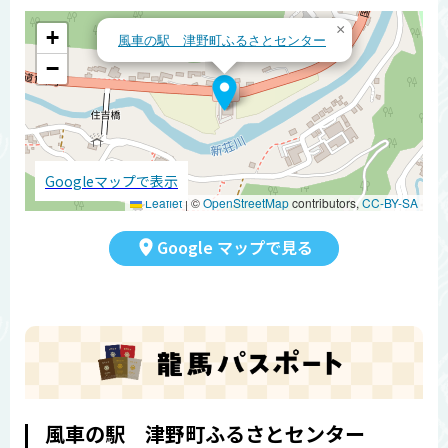
×
+
風車の駅 津野町ふるさとセンター
−
Googleマップで表示
Leaflet
|
©
OpenStreetMap
contributors,
CC-BY-SA
Google マップで見る
風車の駅 津野町ふるさとセンター