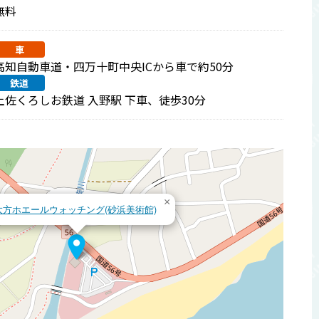
無料
車
高知自動車道・四万十町中央ICから車で約50分
鉄道
土佐くろしお鉄道 入野駅 下車、徒歩30分
×
大方ホエールウォッチング(砂浜美術館)