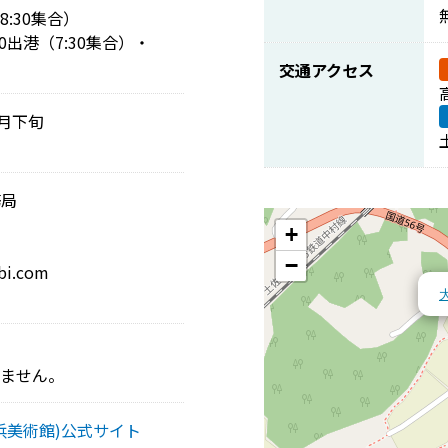
8:30集合）
0出港（7:30集合）・
交通アクセス
月下旬
務局
+
−
i.com
。
りません。
浜美術館)公式サイト