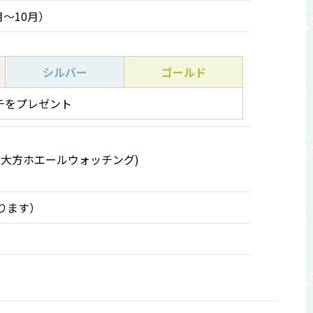
～10月）
シルバー
ゴールド
チをプレゼント
43-1527(大方ホエールウォッチング)
あります）