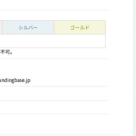
シルバー
ゴールド
提供不可。
undingbase.jp