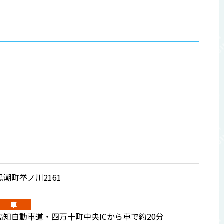
黒潮町拳ノ川2161
車
高知自動車道・四万十町中央ICから車で約20分