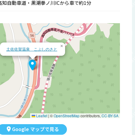
高知自動車道・黒潮拳ノ川ICから車で約1分
×
土佐佐賀温泉 こぶしのさと
Leaflet
|
©
OpenStreetMap
contributors,
CC-BY-SA
Google マップで見る