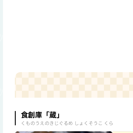
食創庫「蔵」
くものうえのきじぐるめ しょくそうこ くら