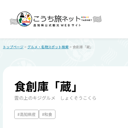
トップページ
>
グルメ・名物スポット検索
> 食創庫「蔵」
食創庫「蔵」
雲の上のキジグルメ しょくそうこくら
#高知県産
#和食