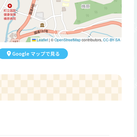
Leaflet
|
©
OpenStreetMap
contributors,
CC-BY-SA
Google マップで見る