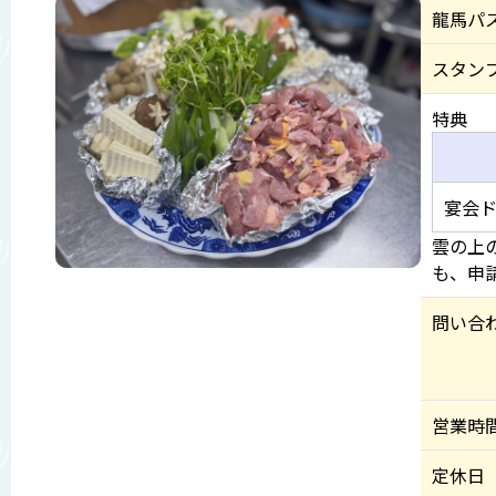
龍馬パ
スタン
特典
宴会ド
雲の上
も、申
問い合
営業時
定休日