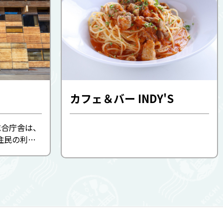
カフェ＆バー INDY'S
総合庁舎は、
住民の利便
資源への敬
杉材をふん
な ...