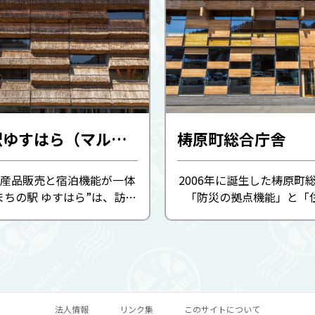
まちの駅ゆすはら（マルシェ・ユスハラ）
梼原町総合庁舎
産品販売と宿泊機能が一体
2006年に誕生した梼原町
まちの駅 ゆすはら”は、訪れ
「防災の拠点機能」と「
原町の顔としてお迎えしま
性」を両立させつつ、地元
意を込めた建築です。 四万十川源流の
隈研吾氏デザインの茅（か
豊かな森に育まれた梼原産
ァサード。風を通 ...
だんに用い、館内全域に温か
法人情報
リンク集
このサイトについて