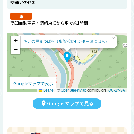
交通アクセス
車
高知自動車道・須崎東ICから車で約1時間
×
+
あいの里まつばら（集落活動センターまつばら）
−
Googleマップで表示
Leaflet
|
©
OpenStreetMap
contributors,
CC-BY-SA
Google マップで見る