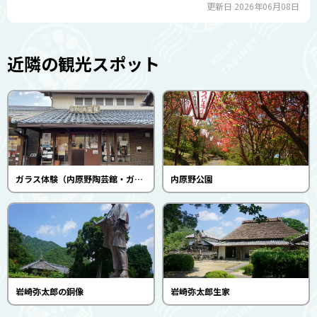
更新日 2026年06月08日
近隣の観光スポット
ガラス体験（内原野陶芸館・ガラス工房）
内原野公園
岩崎弥太郎の銅像
岩崎弥太郎生家