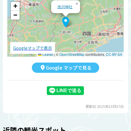
×
+
池川神社
−
Googleマップで表示
Leaflet
|
©
OpenStreetMap
contributors,
CC-BY-SA
Google マップで見る
更新日 2025年10月07日
近隣の観光スポット