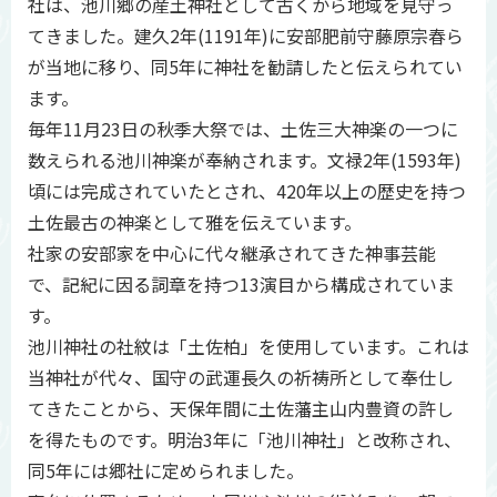
社は、池川郷の産土神社として古くから地域を見守っ
てきました。建久2年(1191年)に安部肥前守藤原宗春ら
が当地に移り、同5年に神社を勧請したと伝えられてい
ます。
毎年11月23日の秋季大祭では、土佐三大神楽の一つに
数えられる池川神楽が奉納されます。文禄2年(1593年)
頃には完成されていたとされ、420年以上の歴史を持つ
土佐最古の神楽として雅を伝えています。
社家の安部家を中心に代々継承されてきた神事芸能
で、記紀に因る詞章を持つ13演目から構成されていま
す。
池川神社の社紋は「土佐柏」を使用しています。これは
当神社が代々、国守の武運長久の祈祷所として奉仕し
てきたことから、天保年間に土佐藩主山内豊資の許し
を得たものです。明治3年に「池川神社」と改称され、
同5年には郷社に定められました。