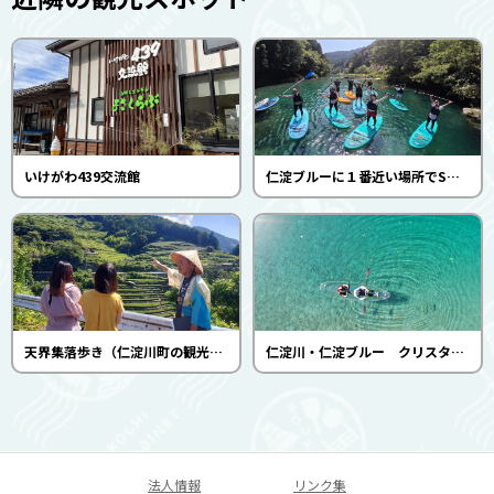
いけがわ439交流館
仁淀ブルーに１番近い場所でSUP体験(高知SUP同好会)
天界集落歩き（仁淀川町の観光を考える会）
仁淀川・仁淀ブルー クリスタルカヤック・SUP体験(仁淀川アウトドアセンター)
法人情報
リンク集