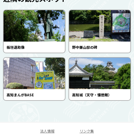
板垣退助像
野中兼山邸の碑
高知まんがBASE
高知城（天守・懐徳館）
法人情報
リンク集