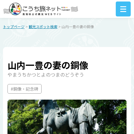
トップページ
>
観光スポット検索
> 山内一豊の妻の銅像
山内一豊の妻の銅像
やまうちかつとよのつまのどうぞう
#銅像・記念碑