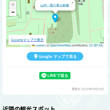
×
+
山内一豊の妻の銅像
−
Googleマップで表示
Leaflet
|
©
OpenStreetMap
contributors,
CC-BY-SA
Google マップで見る
更新日 2025年09月16日
近隣の観光スポット