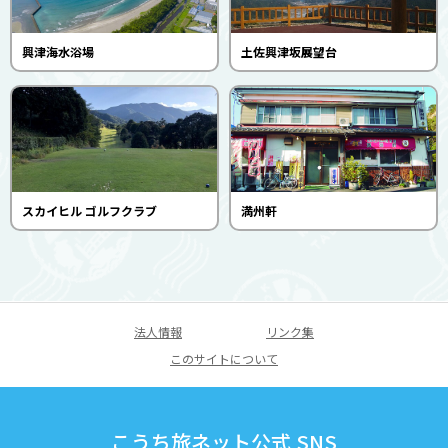
興津海水浴場
土佐興津坂展望台
スカイヒル ゴルフクラブ
満州軒
法人情報
リンク集
このサイトについて
こうち旅ネット公式 SNS