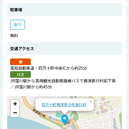
駐車場
あり
無料
交通アクセス
車
高知自動車道・四万十町中央ICから約25分
バス
JR窪川駅から高南観光自動車路線バスで興津旅行村前下車
／JR窪川駅から約45分
×
+
四万十町興津青少年旅行村
−