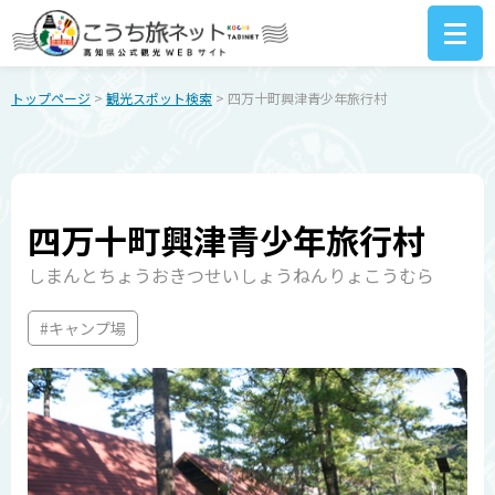
トップページ
>
観光スポット検索
> 四万十町興津青少年旅行村
四万十町興津青少年旅行村
しまんとちょうおきつせいしょうねんりょこうむら
#キャンプ場