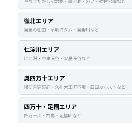
やなせたかし記念館・龍河洞・のいち動物公園など
嶺北エリア
吉延の棚田・早明浦ダム・吉野川など
仁淀川エリア
にこ淵・中津渓谷・安居渓谷など
奥四万十エリア
隈研吾建築群・久礼大正町市場・四国カルストなど
四万十・足摺エリア
四万十川・柏島・足摺岬など