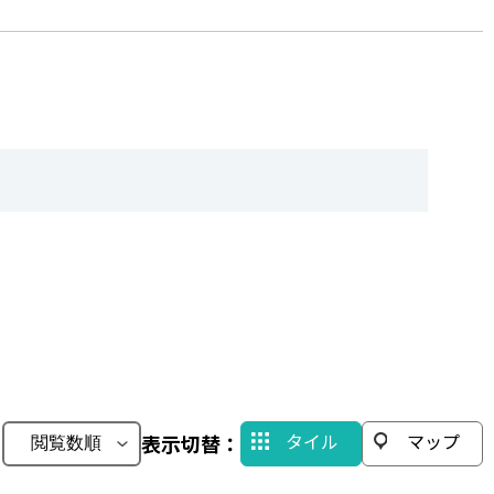
タイル
マップ
：
表示切替：