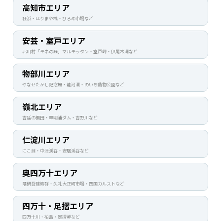
高知市エリア
桂浜・はりまや橋・ひろめ市場など
安芸・室戸エリア
北川村「モネの庭」マルモッタン・室戸岬・伊尾木洞など
物部川エリア
やなせたかし記念館・龍河洞・のいち動物公園など
嶺北エリア
吉延の棚田・早明浦ダム・吉野川など
仁淀川エリア
にこ淵・中津渓谷・安居渓谷など
奥四万十エリア
隈研吾建築群・久礼大正町市場・四国カルストなど
四万十・足摺エリア
四万十川・柏島・足摺岬など