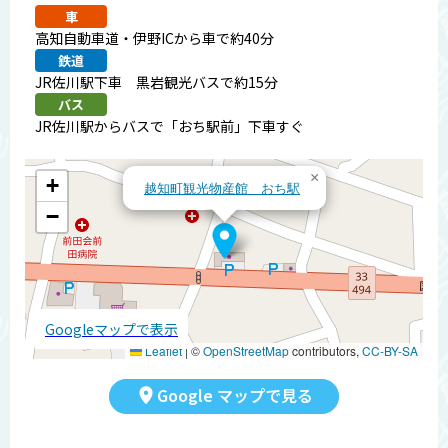
車
高知自動車道・伊野ICから車で約40分
鉄道
JR佐川駅下車 黒岩観光バスで約15分
バス
JR佐川駅からバスで「おち駅前」下車すぐ
×
+
越知町観光物産館 おち駅
−
Googleマップで表示
Leaflet
|
©
OpenStreetMap
contributors,
CC-BY-SA
Google マップで見る