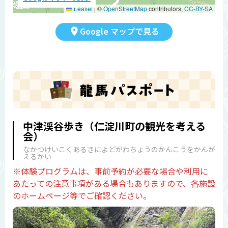
Leaflet
|
©
OpenStreetMap
contributors,
CC-BY-SA
Google マップで見る
中津渓谷歩き（仁淀川町の観光を考える
会）
なかつけいこくあるきによどがわちょうのかんこうをかんが
えるかい
※体験プログラムは、事前予約が必要な場合や利用に
あたっての注意事項がある場合もありますので、各施設
のホームページ等でご確認ください。