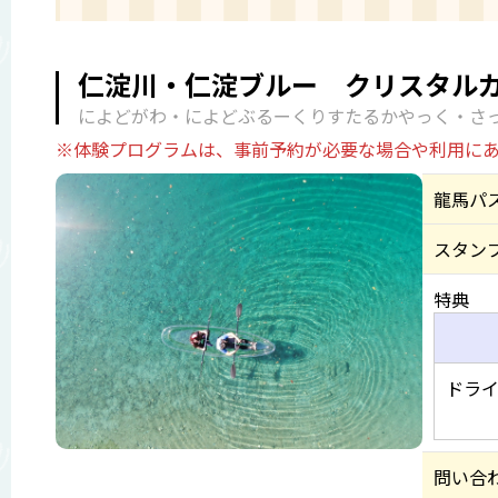
仁淀川・仁淀ブルー クリスタルカ
によどがわ・によどぶるーくりすたるかやっく・さ
※体験プログラムは、事前予約が必要な場合や利用に
龍馬パ
スタン
特典
ドライ
問い合