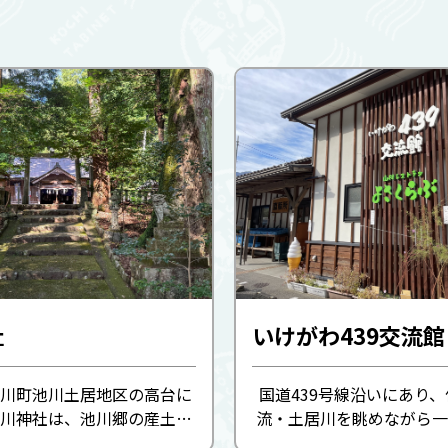
社
いけがわ439交流館
川町池川土居地区の高台に
国道439号線沿いにあり
川神社は、池川郷の産土神
流・土居川を眺めながら一
くから地域を見守ってきま
所。地域住民により運営さ