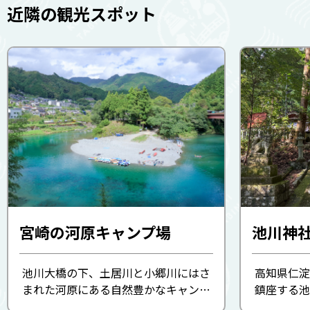
近隣の観光スポット
宮崎の河原キャンプ場
池川神
池川大橋の下、土居川と小郷川にはさ
高知県仁淀
まれた河原にある自然豊かなキャンプ
鎮座する池
場。川の流れが穏やかなため親子連れ
社として古