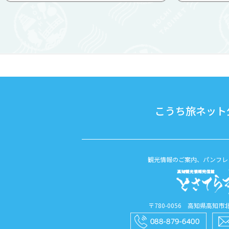
も多く訪れ、川の透明度も高く「仁淀
した。建久
ブルー」が見れると人気スポットで
藤原宗春ら
す。河原近くの高台にはトイレを...
を勧請した
こうち旅ネット公
観光情報のご案内、パンフレ
〒780-0056 高知県高知市北本