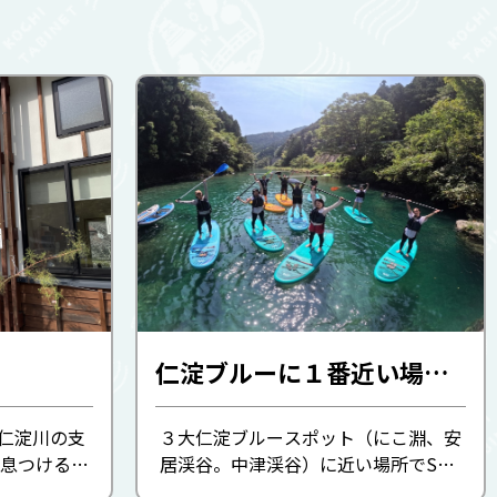
仁淀ブルーに１番近い場所でSUP体験(高知SUP同好会)
、仁淀川の支
３大仁淀ブルースポット（にこ淵、安
息つける場
居渓谷。中津渓谷）に近い場所でSUP
れている交
体験♪ 仁淀川町エリアで唯一、愛犬と