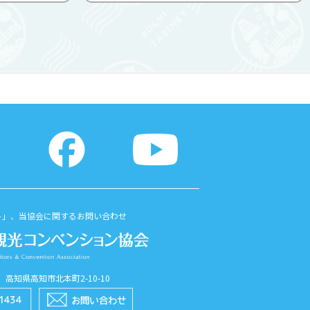
レストラン
ドッグSUPが可能！ SIJ（日本SUP指
はサクラ並
導者協会）公認、 SUPA（日本スタン
たちの...
ドアップパドルボード協会）公認イン
...
ト」、当協会に関するお問い合わせ
56 高知県高知市北本町2-10-10