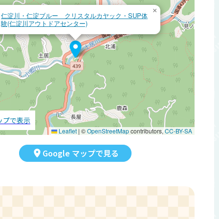
×
仁淀川・仁淀ブルー クリスタルカヤック・SUP体
験(仁淀川アウトドアセンター)
マップで表示
Leaflet
|
©
OpenStreetMap
contributors,
CC-BY-SA
Google マップで見る