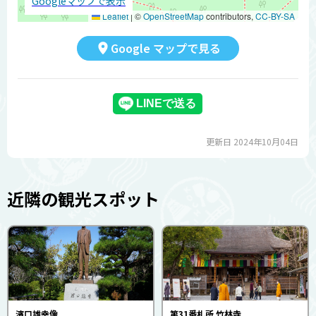
Googleマップで表示
Leaflet
|
©
OpenStreetMap
contributors,
CC-BY-SA
Google マップで見る
更新日 2024年10月04日
近隣の観光スポット
濱口雄幸像
第31番札所 竹林寺