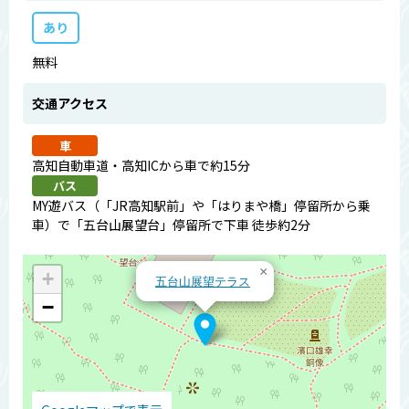
あり
無料
交通アクセス
車
高知自動車道・高知ICから車で約15分
バス
MY遊バス（「JR高知駅前」や「はりまや橋」停留所から乗
車）で「五台山展望台」停留所で下車 徒歩約2分
×
+
五台山展望テラス
−