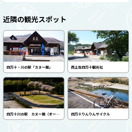
近隣の観光スポット
四万十・川の駅「カヌー館」
西土佐四万十観光社
四万十川の駅 カヌー館（オートキャンプ場）
四万十りんりんサイクル