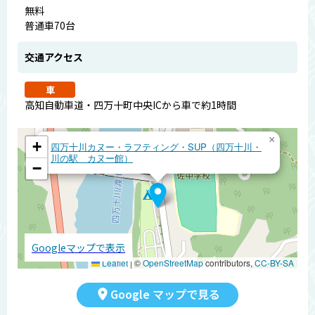
無料
普通車70台
交通アクセス
車
高知自動車道・四万十町中央ICから車で約1時間
×
+
四万十川カヌー・ラフティング・SUP（四万十川・
川の駅 カヌー館）
−
Googleマップで表示
Leaflet
|
©
OpenStreetMap
contributors,
CC-BY-SA
Google マップで見る