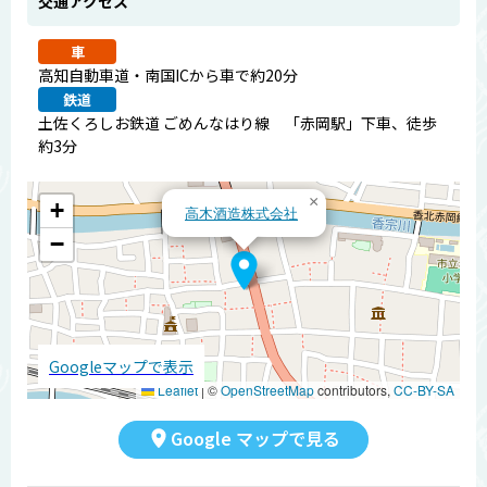
交通アクセス
車
高知自動車道・南国ICから車で約20分
鉄道
土佐くろしお鉄道 ごめんなはり線 「赤岡駅」下車、徒歩
約3分
×
+
高木酒造株式会社
−
Googleマップで表示
Leaflet
|
©
OpenStreetMap
contributors,
CC-BY-SA
Google マップで見る