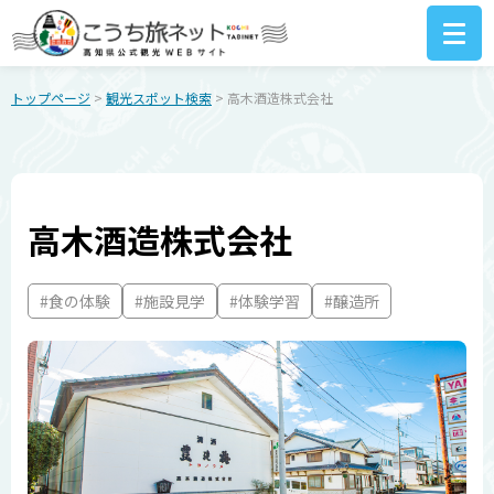
トップページ
>
観光スポット検索
> 高木酒造株式会社
高木酒造株式会社
#食の体験
#施設見学
#体験学習
#醸造所