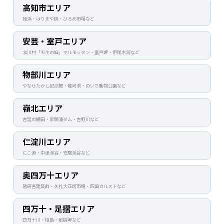
高知市エリア
桂浜・はりまや橋・ひろめ市場など
安芸・室戸エリア
北川村「モネの庭」マルモッタン・室戸岬・伊尾木洞など
物部川エリア
やなせたかし記念館・龍河洞・のいち動物公園など
嶺北エリア
吉延の棚田・早明浦ダム・吉野川など
仁淀川エリア
にこ淵・中津渓谷・安居渓谷など
奥四万十エリア
隈研吾建築群・久礼大正町市場・四国カルストなど
四万十・足摺エリア
四万十川・柏島・足摺岬など