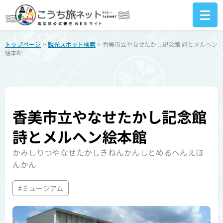
トップページ
>
観光スポット検索
> 香美市立やなせたかし記念館 詩とメルヘン
絵本館
香美市立やなせたかし記念館
詩とメルヘン絵本館
かみしりつやなせたかしきねんかんしとめるへんえほ
んかん
#ミュージアム