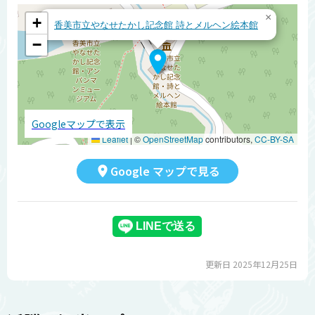
×
+
香美市立やなせたかし記念館 詩とメルヘン絵本館
−
Googleマップで表示
Leaflet
|
©
OpenStreetMap
contributors,
CC-BY-SA
Google マップで見る
更新日 2025年12月25日