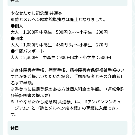
やなせたかし記念館 共通券
※詩とメルヘン絵本館単独券は廃止となりました。
●個人
大人：1,200円 中高生：500円 3才～小学生：300円
●団体
大人：1,080円 中高生：450円 3才～小学生：270円
●年間パスポート
大人：2,300円 中高生：900円 3才～小学生：500円
※身体障害者手帳、療育手帳、精神障害者保健福祉手帳のい
ずれかをご提示いただいた場合、手帳所持者とその介助者1
名まで半額。
※香美市に住民登録のある方は個人料金の半額。（運転免許
証等証明書の提示要）
※「やなせたかし記念館 共通券」は、『アンパンマンミュ
ージアム』と『詩とメルヘン絵本館』の両館に入館できま
す。
休日