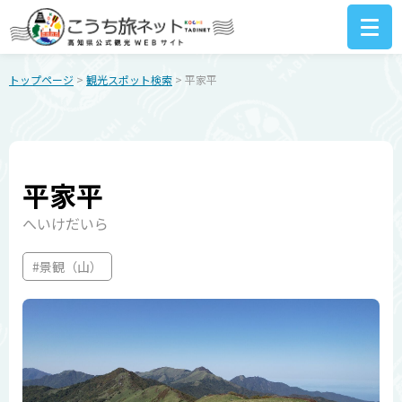
トップページ
>
観光スポット検索
> 平家平
平家平
へいけだいら
#景観（山）