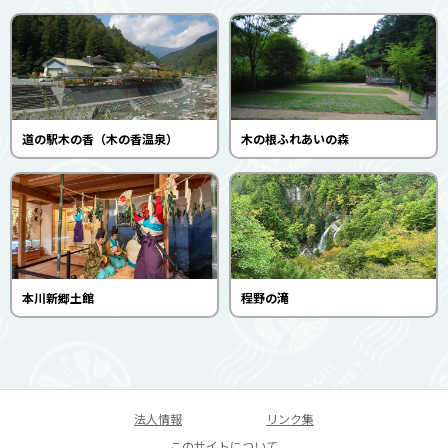
道の駅木の香（木の香温泉）
木の根ふれあいの森
本川新郷土館
程野の滝
法人情報
リンク集
このサイトについて