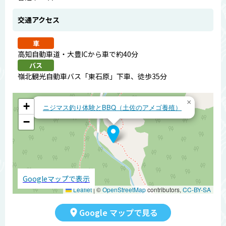
交通アクセス
車
高知自動車道・大豊ICから車で約40分
バス
嶺北観光自動車バス「東石原」下車、徒歩35分
×
+
ニジマス釣り体験とBBQ（土佐のアメゴ養殖）
−
Googleマップで表示
Leaflet
|
©
OpenStreetMap
contributors,
CC-BY-SA
Google マップで見る