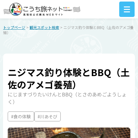
トップページ
>
観光スポット検索
> ニジマス釣り体験とBBQ（土佐のアメゴ養
殖）
ニジマス釣り体験とBBQ（土
佐のアメゴ養殖）
にじますづりたいけんとBBQ（とさのあめごようしょ
く）
#食の体験
#川あそび