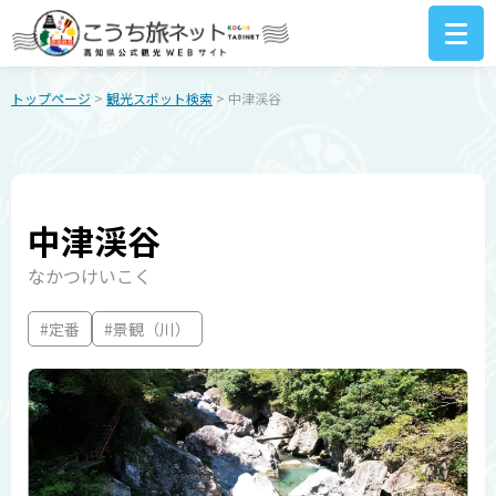
トップページ
>
観光スポット検索
> 中津渓谷
中津渓谷
なかつけいこく
#定番
#景観（川）