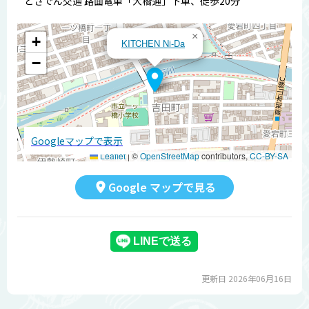
とさでん交通 路面電車「大橋通」下車、徒歩20分
×
+
KITCHEN Ni-Da
−
Googleマップで表示
Leaflet
|
©
OpenStreetMap
contributors,
CC-BY-SA
Google マップで見る
更新日 2026年06月16日