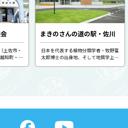
議会
まきのさんの道の駅・佐川
（土佐市・
日本を代表する植物分類学者・牧野富
越知町・仁
太郎博士の出身地、そして地質学上日
化、伝統産
本を代表する重要な地、高知県佐川
材を組み合
町。 「仁淀ブルー」として有名な仁淀
商品の組み
川の支流が流れる自然あふれる山里、
、 ...
城下町の風情を感じさせる町並 ...