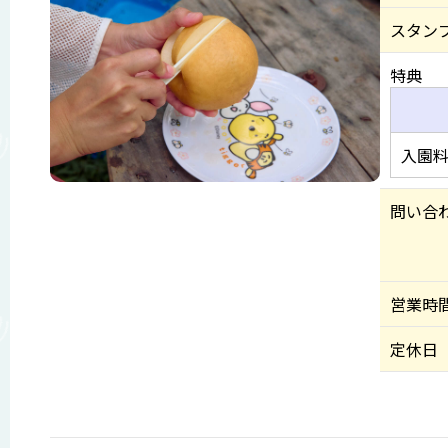
スタン
特典
入園料
問い合
営業時
定休日