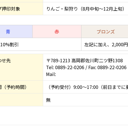
プ押印対象
りんご・梨狩り（8月中旬～12月上旬）
青
赤
ブロンズ
10%割引
左記に加え、2,00
わせ先
〒789-1213 高岡郡佐川町二ツ野1308
Tel: 0889-22-0206 / Fax: 0889-22-0206
Mail:
間（予約時間）
（予約受付）9:00～17:00（前日まで
無