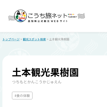
トップページ
>
観光スポット検索
> 土本観光果樹園
土本観光果樹園
つちもとかんこうかじゅえん
#食の体験