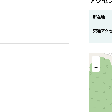
アクセ
所在地
交通アク
+
−