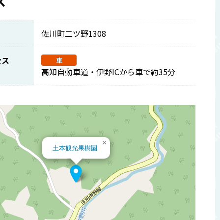
ス
佐川町二ツ野1308
セス
車
高知自動車道・伊野ICから車で約35分
×
土本観光果樹園