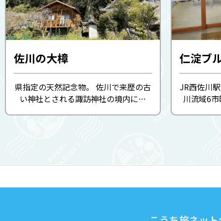
佐川の大樟
仁淀ブ
県指定の天然記念物。 佐川で来歴の古
JR西佐川
い神社とされる諏訪神社の境内にあ
川流域6
り、高さ36m、周囲8m、岩盤上の根元
ント情報を
まわりは12mあります。樹齢800年
売もしてい
（推定）。 人目につく平地に面した山
くり探せる
麓の巨木として珍しい神樹です。
線路を望
こうち旅ネット公