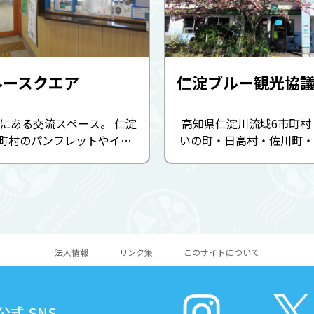
ルースクエア
仁淀ブルー観光協
駅にある交流スペース。 仁淀
高知県仁淀川流域6市町村
市町村のパンフレットやイベ
いの町・日高村・佐川町・
提供、仁淀川流域の商品販
淀川町）の、自然や歴史文
ます。 観光する場所をゆっ
業など、それぞれの観光素
テーブル席のほか、列車や
わせた広域的な着地型旅行
めるカウンター席も ...
立てや企画などを行っていて
法人情報
リンク集
このサイトについて
式 SNS