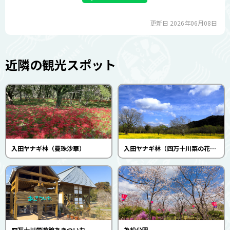
更新日 2026年06月08日
近隣の観光スポット
入田ヤナギ林（曼珠沙華）
入田ヤナギ林（四万十川菜の花の森）
四万十川学遊館あきついお
為松公園