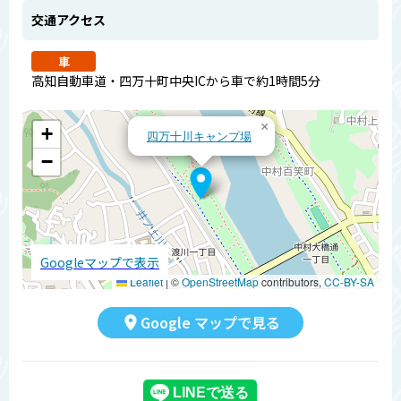
交通アクセス
車
高知自動車道・四万十町中央ICから車で約1時間5分
×
+
四万十川キャンプ場
−
Googleマップで表示
Leaflet
|
©
OpenStreetMap
contributors,
CC-BY-SA
Google マップで見る