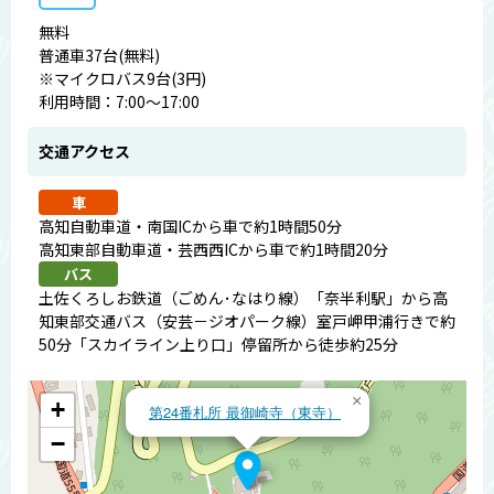
無料
普通車37台(無料)
※マイクロバス9台(3円)
利用時間：7:00～17:00
交通アクセス
車
高知自動車道・南国ICから車で約1時間50分
高知東部自動車道・芸西西ICから車で約1時間20分
バス
土佐くろしお鉄道（ごめん･なはり線）「奈半利駅」から高
知東部交通バス（安芸－ジオパーク線）室戸岬甲浦行きで約
50分「スカイライン上り口」停留所から徒歩約25分
×
+
第24番札所 最御崎寺（東寺）
−