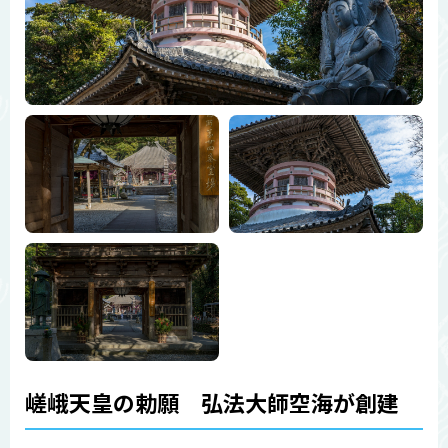
嵯峨天皇の勅願 弘法大師空海が創建