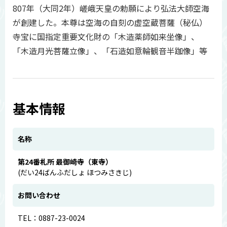
807年（大同2年）嵯峨天皇の勅願により弘法大師空海
が創建した。本尊は空海の自刻の虚空蔵菩薩（秘仏）
寺宝に国指定重要文化財の「木造薬師如来坐像」、
「木造月光菩薩立像」、「石造如意輪観音半跏像」等
基本情報
名称
第24番札所 最御崎寺（東寺）
(だい24ばんふだしょ ほつみさきじ)
お問い合わせ
TEL：0887-23-0024