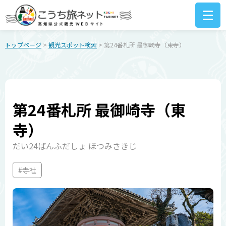
トップページ
>
観光スポット検索
> 第24番札所 最御崎寺（東寺）
第24番札所 最御崎寺（東
寺）
だい24ばんふだしょ ほつみさきじ
#寺社