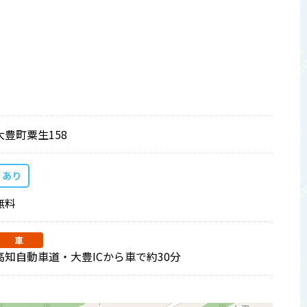
大豊町粟生158
あり
無料
車
高知自動車道・大豊ICから車で約30分