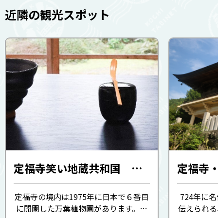
近隣の観光スポット
定福寺笑い地蔵共和国 豊永郷日本の原風景体験ツアー（定福寺）
定福寺
定福寺の境内は1975年に日本で６番目
724年に
に開園した万葉植物園があります。希
伝えられる