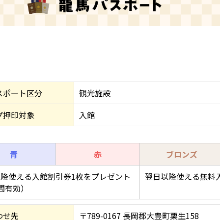
スポート区分
観光施設
プ押印対象
入館
青
赤
ブロンズ
降使える入館割引券1枚をプレゼント
翌日以降使える無料
間有効）
わせ先
〒789-0167 長岡郡大豊町栗生158