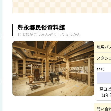
豊永郷民俗資料館
とよながごうみんぞくしりょうかん
龍馬パ
スタン
特典
翌日以
（1年
問い合