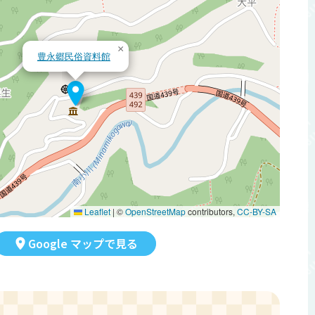
×
豊永郷民俗資料館
Leaflet
|
©
OpenStreetMap
contributors,
CC-BY-SA
Google マップで見る