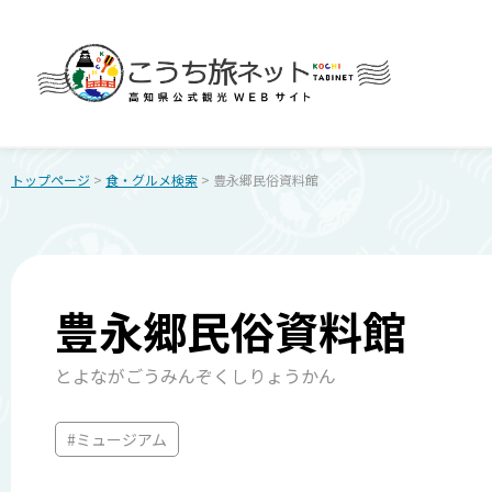
トップページ
>
食・グルメ検索
> 豊永郷民俗資料館
豊永郷民俗資料館
とよながごうみんぞくしりょうかん
#ミュージアム