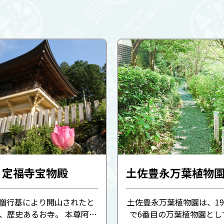
・定福寺宝物殿
土佐豊永万葉植物
名僧行基により開山されたと
土佐豊永万葉植物園は、19
、歴史あるお寺。 本尊阿弥
で6番目の万葉植物園とし