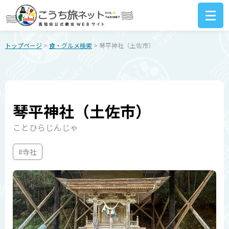
トップページ
>
食・グルメ検索
> 琴平神社（土佐市）
琴平神社（土佐市）
ことひらじんじゃ
#寺社