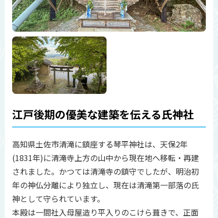
江戸後期の優美な建築を伝える氏神社
高知県土佐市清滝に鎮座する琴平神社は、天保2年
(1831年)に清滝寺上方の山中から現在地へ移転・再建
されました。かつては清滝寺の鎮守でしたが、明治初
年の神仏分離により独立し、現在は清滝第一部落の氏
神として守られています。
本殿は一間社入母屋造り平入りのこけら葺きで、正面