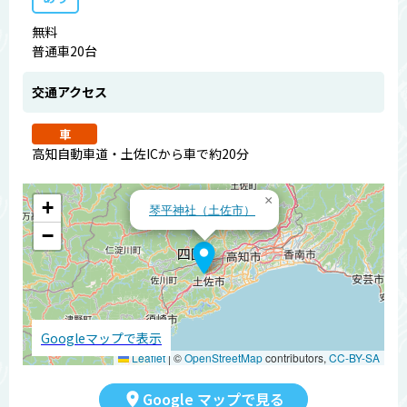
無料
普通車20台
交通アクセス
車
高知自動車道・土佐ICから車で約20分
×
+
琴平神社（土佐市）
−
Googleマップで表示
Leaflet
|
©
OpenStreetMap
contributors,
CC-BY-SA
Google マップで見る